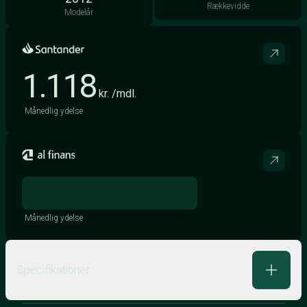
Rækkevidde
Modelår
1.118
kr. /mdl.
Månedlig ydelse
Månedlig ydelse
Specifikationer