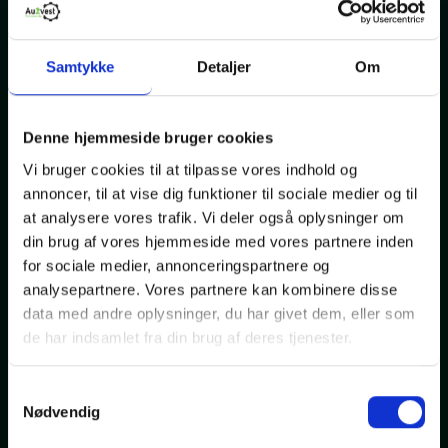
Samtykke
Detaljer
Om
Denne hjemmeside bruger cookies
Vi bruger cookies til at tilpasse vores indhold og
VW ID.4
annoncer, til at vise dig funktioner til sociale medier og til
Pro Performance Tech
at analysere vores trafik. Vi deler også oplysninger om
din brug af vores hjemmeside med vores partnere inden
El
56000
2022
drivmiddel
Km.
Modelår
for sociale medier, annonceringspartnere og
analysepartnere. Vores partnere kan kombinere disse
259.999,-
data med andre oplysninger, du har givet dem, eller som
Kontantpris
de har indsamlet fra din brug af deres tjenester.
NYHED
Samtykkevalg
Nødvendig