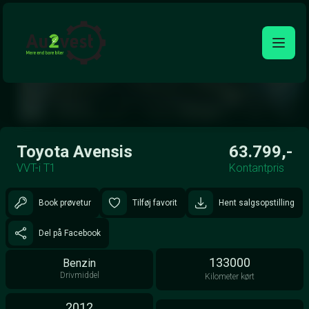
Åben galleri
Toyota Avensis
63.799,-
VVT-i T1
Kontantpris
Book prøvetur
Tilføj favorit
Hent salgsopstilling
Del på Facebook
133000
Benzin
Drivmiddel
Kilometer kørt
2012