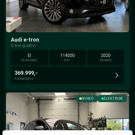
Audi e-tron
S-line quattro
El
114000
2020
drivmiddel
Km.
Modelår
369.999,-
Kontantpris
NYHED
ELEKTRISK