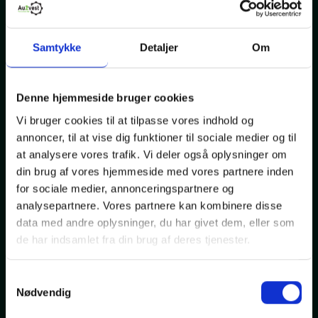
Samtykke
Detaljer
Om
Denne hjemmeside bruger cookies
Vi bruger cookies til at tilpasse vores indhold og
VW ID.4
annoncer, til at vise dig funktioner til sociale medier og til
Pro Performance Tech
at analysere vores trafik. Vi deler også oplysninger om
din brug af vores hjemmeside med vores partnere inden
El
56000
2022
drivmiddel
Km.
Modelår
for sociale medier, annonceringspartnere og
analysepartnere. Vores partnere kan kombinere disse
259.999,-
data med andre oplysninger, du har givet dem, eller som
Kontantpris
de har indsamlet fra din brug af deres tjenester.
NYHED
Samtykkevalg
Nødvendig