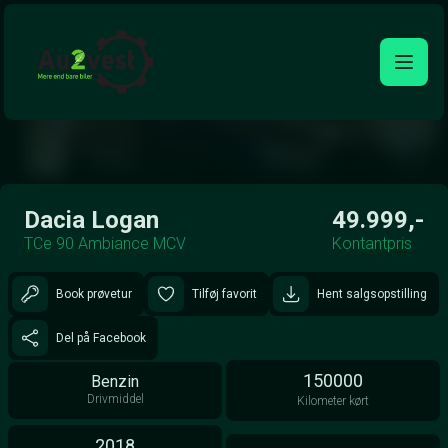
Åben galleri
Dacia Logan
49.999,-
TCe 90 Ambiance MCV
Kontantpris
Book prøvetur
Tilføj favorit
Hent salgsopstilling
Del på Facebook
150000
Benzin
Drivmiddel
Kilometer kørt
2018