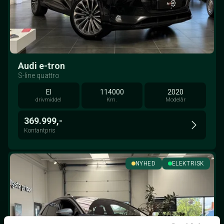
Audi e-tron
S-line quattro
El
114000
2020
drivmiddel
Km.
Modelår
369.999,-
Kontantpris
NYHED
ELEKTRISK