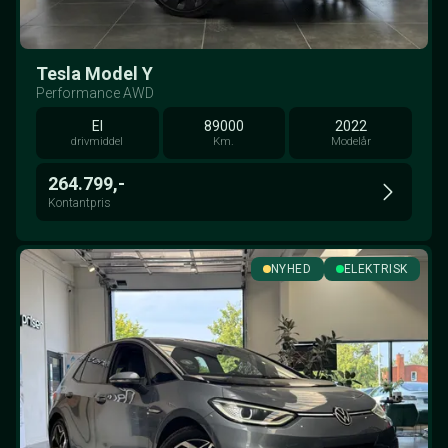
Tesla Model Y
Performance AWD
El
89000
2022
drivmiddel
Km.
Modelår
264.799,-
Kontantpris
NYHED
ELEKTRISK