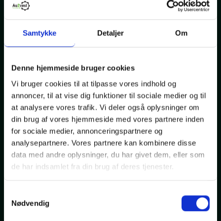
Samtykke
Detaljer
Om
Denne hjemmeside bruger cookies
Vi bruger cookies til at tilpasse vores indhold og
Audi e-tron
annoncer, til at vise dig funktioner til sociale medier og til
S-line quattro
at analysere vores trafik. Vi deler også oplysninger om
din brug af vores hjemmeside med vores partnere inden
El
114000
2020
drivmiddel
Km.
Modelår
for sociale medier, annonceringspartnere og
analysepartnere. Vores partnere kan kombinere disse
369.999,-
data med andre oplysninger, du har givet dem, eller som
Kontantpris
de har indsamlet fra din brug af deres tjenester.
NYHED
ELEKTRISK
Samtykkevalg
Nødvendig