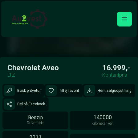
Åben galleri
Chevrolet Aveo
16.999,-
LTZ
Kontantpris
Book prøvetur
Tilføj favorit
Hent salgsopstilling
Del på Facebook
140000
Benzin
Drivmiddel
Kilometer kørt
2011