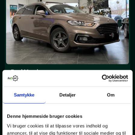
Ford Mondeo
HEV Titanium stc. CVT
Benzin
127000
2020
drivmiddel
Km.
Modelår
Samtykke
Detaljer
Om
162.799,-
Kontantpris
Denne hjemmeside bruger cookies
Vi bruger cookies til at tilpasse vores indhold og
annoncer, til at vise dig funktioner til sociale medier og til