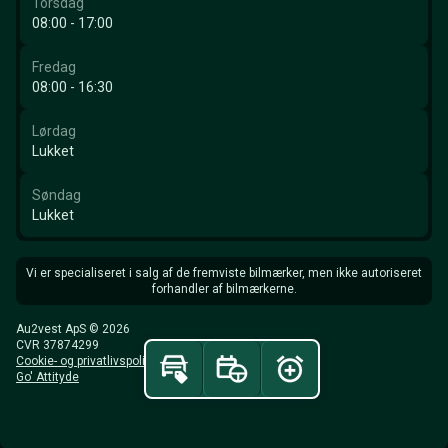
Torsdag
08:00 - 17:00
Fredag
08:00 - 16:30
Lørdag
Lukket
Søndag
Lukket
Vi er specialiseret i salg af de fremviste bilmærker, men ikke autoriseret
forhandler af bilmærkerne.
Au2vest ApS © 2026
CVR 37874299
Cookie- og privatlivspolitik
Go' Attityde
Beregn byttepris
Book prøvetur
Få besked ved prisfald