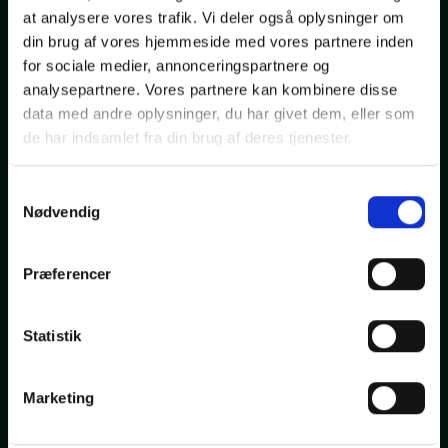
at analysere vores trafik. Vi deler også oplysninger om
din brug af vores hjemmeside med vores partnere inden
for sociale medier, annonceringspartnere og
analysepartnere. Vores partnere kan kombinere disse
data med andre oplysninger, du har givet dem, eller som
de har indsamlet fra din brug af deres tjenester.
Samtykkevalg
Nødvendig
Præferencer
Ford Fiesta
TDCi 95 Titanium
Statistik
Diesel
160000
2015
drivmiddel
Km.
Modelår
Marketing
47.799,-
Kontantpris