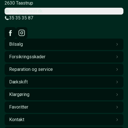
2630 Taastrup
info@au2vest.dk
35 35 35 87
Bilsalg
Forsikringsskader
Reparation og service
Dækskift
Klargøring
Favoritter
Kontakt