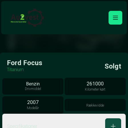
Åben galleri
Ford Focus
Solgt
Titanium
261000
Benzin
Drivmiddel
Kilometer kørt
2007
Rækkevidde
Modelår
Specifikationer