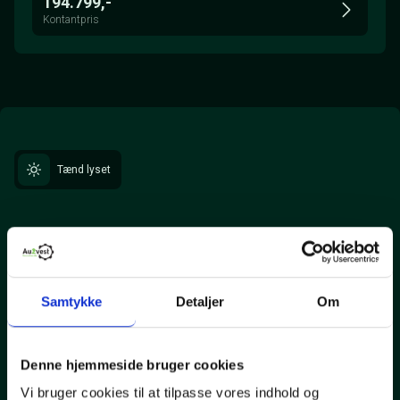
194.799,-
Kontantpris
Tænd lyset
Samtykke
Detaljer
Om
Vi har tilfredse og loyale kunder – det lever vi af. Vi har
kundeservice og en kvalitet i arbejdet, der er i top - samtidig er
Denne hjemmeside bruger cookies
prisen på service og reparationer langt under
mærkeværkstedernes pris.
Vi bruger cookies til at tilpasse vores indhold og