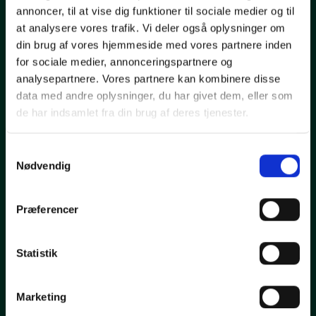
annoncer, til at vise dig funktioner til sociale medier og til
Rugvænget 33
at analysere vores trafik. Vi deler også oplysninger om
2630 Taastrup
din brug af vores hjemmeside med vores partnere inden
info@au2vest.dk
for sociale medier, annonceringspartnere og
35 35 35 87
analysepartnere. Vores partnere kan kombinere disse
data med andre oplysninger, du har givet dem, eller som
de har indsamlet fra din brug af deres tjenester.
Bilsalg
Samtykkevalg
Nødvendig
Forsikringsskader
Reparation og service
Præferencer
Dækskift
Statistik
Klargøring
Favoritter
Marketing