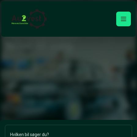
Biler
til
salg
Hos Au2vest finder du altid et bredt udvalg af brugte biler i
topstand til konkurrencedygtige priser. Vi håndplukker alle
biler med fokus på kvalitet, stand og historik – så du kan
handle trygt. Finder du ikke den bil, du leder efter, hjælper vi
gerne med at skaffe den gennem vores store netværk i
både Danmark og udlandet.